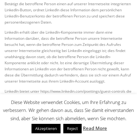
Betätigt die betroffene Person einen auf unserer Internetseite integrierten
LinkedIn-Button, ordnet LinkedIn diese Information dem persönlichen
LinkedIn-Benutzerkonto der betroffenen Person zu und speichert diese
personenbezogenen Daten.
LinkedIn erhält über die LinkedIn-Komponente immer dann eine
Information darüber, dass die betroffene Person unsere Internetseite
besucht hat, wenn die betroffene Person zum Zeitpunkt des Aufrufes
unserer Internetseite gleichzeitig bei LinkedIn eingeloggt ist; dies findet
unabhängig davon statt, ob die betroffene Person die LinkedIn-
Komponente anklickt oder nicht. Ist eine derartige Übermittlung dieser
Informationen an LinkedIn von der betroffenen Person nicht gewollt, kann
diese die Übermittlung dadurch verhindern, dass sie sich vor einem Aufruf
unserer Internetseite aus ihrem LinkedIn-Account ausloggt.
LinkedIn bietet unter https://www.linkedin.com/psettings/guest-controls die
Möglichkeit, E-Mail-Nachrichten, SMS-Nachrichten und zielgerichtete
Diese Website verwendet Cookies, um Ihre Erfahrung zu
Anzeigen abzubestellen sowie Anzeigen-Einstellungen zu verwalten.
LinkedIn nutzt ferner Partner wie Quantcast, Google Analytics, BlueKai,
verbessern. Wir gehen davon aus, dass Sie damit einverstanden
DoubleClick, Nielsen, Comscore, Eloqua und Lotame, die Cookies setzen
sind, aber Sie können sich abmelden, wenn Sie möchten.
können. Solche Cookies können unter
Read More
https://www.linkedin.com/legal/cookie-policy abgelehnt werden. Die
Akzeptieren
Reject
geltenden Datenschutzbestimmungen von LinkedIn sind unter