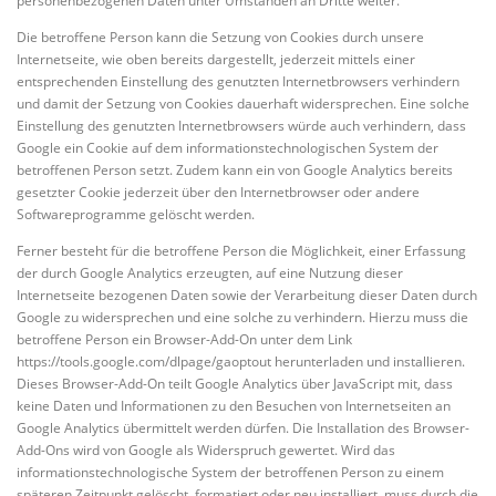
personenbezogenen Daten unter Umständen an Dritte weiter.
Die betroffene Person kann die Setzung von Cookies durch unsere
Internetseite, wie oben bereits dargestellt, jederzeit mittels einer
entsprechenden Einstellung des genutzten Internetbrowsers verhindern
und damit der Setzung von Cookies dauerhaft widersprechen. Eine solche
Einstellung des genutzten Internetbrowsers würde auch verhindern, dass
Google ein Cookie auf dem informationstechnologischen System der
betroffenen Person setzt. Zudem kann ein von Google Analytics bereits
gesetzter Cookie jederzeit über den Internetbrowser oder andere
Softwareprogramme gelöscht werden.
Ferner besteht für die betroffene Person die Möglichkeit, einer Erfassung
der durch Google Analytics erzeugten, auf eine Nutzung dieser
Internetseite bezogenen Daten sowie der Verarbeitung dieser Daten durch
Google zu widersprechen und eine solche zu verhindern. Hierzu muss die
betroffene Person ein Browser-Add-On unter dem Link
https://tools.google.com/dlpage/gaoptout herunterladen und installieren.
Dieses Browser-Add-On teilt Google Analytics über JavaScript mit, dass
keine Daten und Informationen zu den Besuchen von Internetseiten an
Google Analytics übermittelt werden dürfen. Die Installation des Browser-
Add-Ons wird von Google als Widerspruch gewertet. Wird das
informationstechnologische System der betroffenen Person zu einem
späteren Zeitpunkt gelöscht, formatiert oder neu installiert, muss durch die