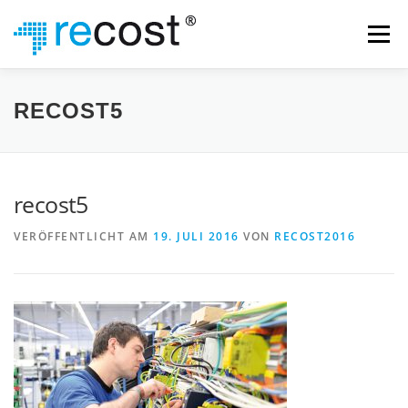
Zum
Inhalt
Menü
springen
WAS WIR TUN
UNTERNEHMEN
TEAM
RECOST5
KONTAKT
IMPRESSUM
DATENSCHUTZ
recost5
VERÖFFENTLICHT AM
19. JULI 2016
VON
RECOST2016