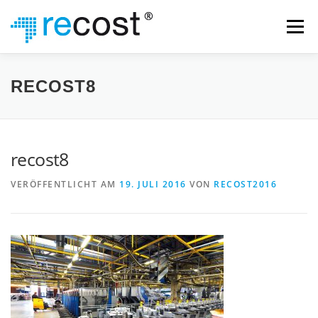
Zum
Inhalt
Menü
springen
WAS WIR TUN
UNTERNEHMEN
TEAM
RECOST8
KONTAKT
IMPRESSUM
DATENSCHUTZ
recost8
VERÖFFENTLICHT AM
19. JULI 2016
VON
RECOST2016