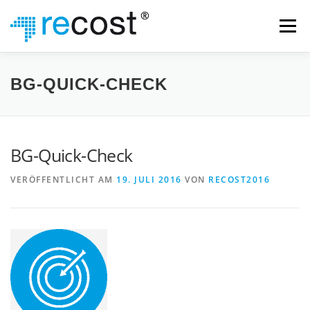
Zum
Inhalt
Menü
springen
WAS WIR TUN
UNTERNEHMEN
TEAM
BG-QUICK-CHECK
KONTAKT
IMPRESSUM
DATENSCHUTZ
BG-Quick-Check
VERÖFFENTLICHT AM
19. JULI 2016
VON
RECOST2016